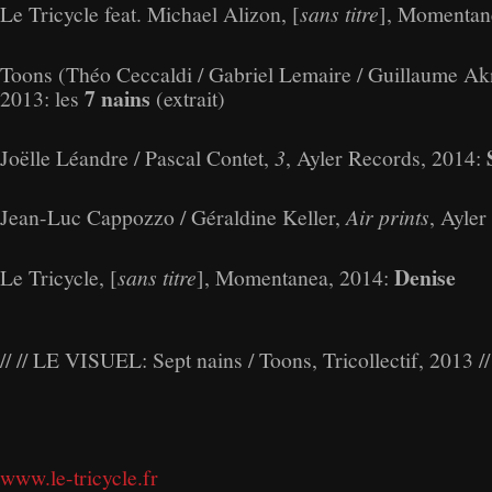
Le Tricycle feat. Michael Alizon, [
sans titre
], Momentan
Toons (Théo Ceccaldi / Gabriel Lemaire / Guillaume Akni
7 nains
2013: les
(extrait)
Joëlle Léandre / Pascal Contet,
3
, Ayler Records, 2014:
Jean-Luc Cappozzo / Géraldine Keller,
Air prints
, Ayle
Denise
Le Tricycle, [
sans titre
], Momentanea, 2014:
// // LE VISUEL: Sept nains / Toons, Tricollectif, 2013 // 
www.le-tricycle.fr