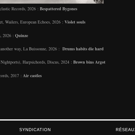
Bespattered Bygones
lastic Records, 2026 :
Violet souls
t, Wailers, European Echoes, 2026 :
Quinze
s, 2026 :
Drums habits die hard
 another way, La Buissonne, 2026 :
Brown bins Argot
Nightports), Harpsichords, Discus, 2024 :
Air castles
ecords, 2017 :
SYNDICATION
RÉSEAU