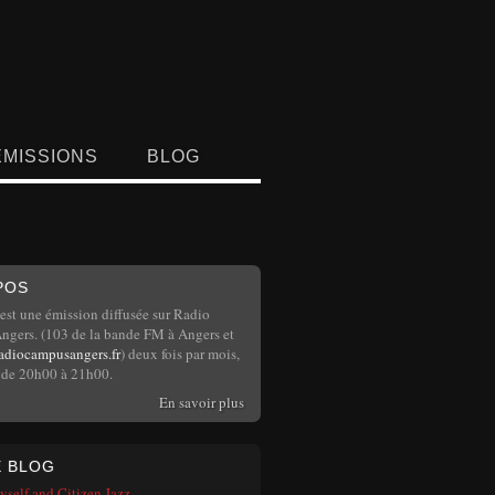
ÉMISSIONS
BLOG
POS
 est une émission diffusée sur Radio
gers. (103 de la bande FM à Angers et
adiocampusangers.fr
) deux fois par mois,
s de 20h00 à 21h00.
En savoir plus
E BLOG
self and Citizen Jazz