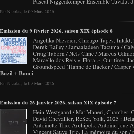
Pascal Niggenkemper Ensemble Tuvalu, d’u
Par Nicolas, le 09 Mars 2026
Emission du 9 février 2026, saison XIX épisode 8
Angelika Niescier, Chicago Tapes, Intakt,
Derek Bailey / Jamaaladeen Tacuma / Calv
Craig Taborn / Nels Cline / Marcus Gilmor
Marcello dos Reis « Flora », Our time, Ja
Groundspeed (Hanne de Backer / Casper va
Bazil
Bauci
+
Par Nicolas, le 09 Mars 2026
Emission du 26 janvier 2026, saison XIX épisode 7
Hein Westgaard / Mat Maneri, Chamber, Go
Dela
David Chevallier, ReSet, Yolk, 2025 :
Antoinette Trio, Archipels, Antoine joue
Vincent Sauve Trio, La mémoire du son / 