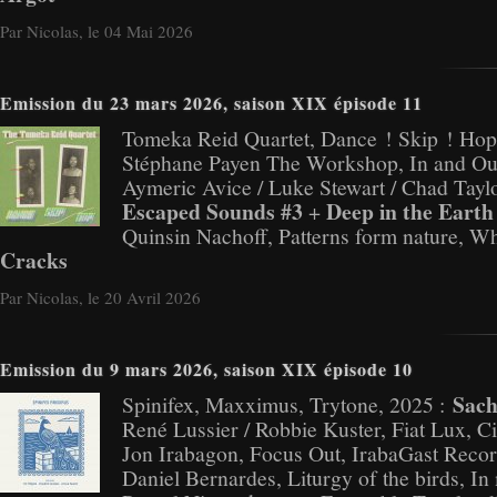
Par Nicolas, le 04 Mai 2026
Emission du 23 mars 2026, saison XIX épisode 11
Tomeka Reid Quartet, Dance ! Skip ! Hop
Stéphane Payen The Workshop, In and Ou
Aymeric Avice / Luke Stewart / Chad Taylor
Escaped Sounds #3
Deep in the Earth
+
Quinsin Nachoff, Patterns form nature, W
Cracks
Par Nicolas, le 20 Avril 2026
Emission du 9 mars 2026, saison XIX épisode 10
Sach
Spinifex, Maxximus, Trytone, 2025 :
René Lussier / Robbie Kuster, Fiat Lux, C
Jon Irabagon, Focus Out, IrabaGast Recor
Daniel Bernardes, Liturgy of the birds, I