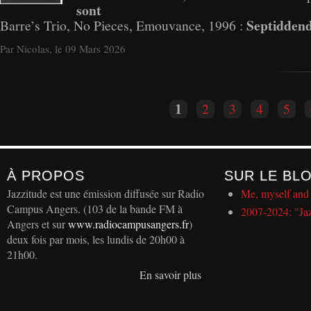
sont
Septidden
Barre’s Trio, No Pieces, Emouvance, 1996 :
Par Nicolas, le 09 Mars 2026
Pages
1
2
3
4
5
À PROPOS
SUR LE BL
Jazzitude est une émission diffusée sur Radio
Me, myself and 
Campus Angers. (103 de la bande FM à
2007-2024: "Ja
Angers et sur
www.radiocampusangers.fr
)
deux fois par mois, les lundis de 20h00 à
21h00.
En savoir plus