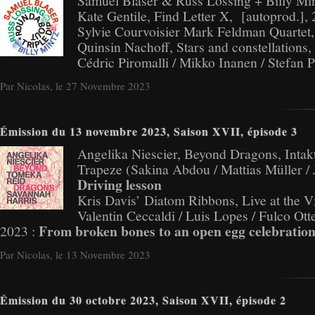
Samuel Blaser & Russ Lossing + Billy Min
Kate Gentile, Find Letter X, [autoprod.],
Sylvie Courvoisier Mark Feldman Quartet, 
Quinsin Nachoff, Stars and constellations,
Cédric Piromalli / Mikko Inanen / Stefan 
Par Nicolas, le 27 Novembre 2023
Émission du 13 novembre 2023, Saison XVII, épisode 3
Angelika Niescier, Beyond Dragons, Intak
Trapeze (Sakina Abdou / Mattias Müller /
Driving lesson
Kris Davis’ Diatom Ribbons, Live at the V
Valentin Ceccaldi / Luis Lopes / Fulco O
From broken bones to an open egg celebratio
2023 :
Par Nicolas, le 13 Novembre 2023
Émission du 30 octobre 2023, Saison XVII, épisode 2