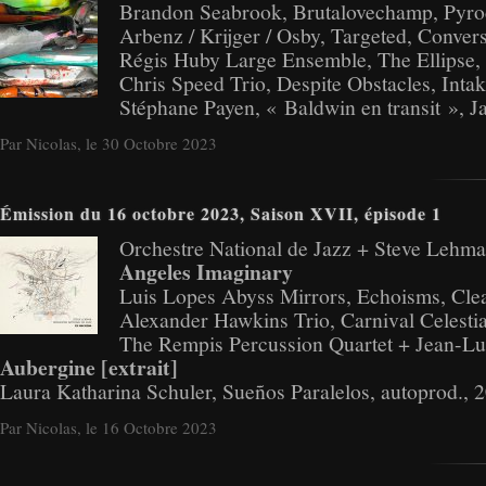
Brandon Seabrook, Brutalovechamp, Pyroc
Arbenz / Krijger / Osby, Targeted, Conver
Régis Huby Large Ensemble, The Ellipse,
Chris Speed Trio, Despite Obstacles, Intak
Stéphane Payen, « Baldwin en transit », J
Par Nicolas, le 30 Octobre 2023
Émission du 16 octobre 2023, Saison XVII, épisode 1
Orchestre National de Jazz + Steve Lehm
Angeles Imaginary
Luis Lopes Abyss Mirrors, Echoisms, Cle
Alexander Hawkins Trio, Carnival Celestia
The Rempis Percussion Quartet + Jean-Lu
Aubergine [extrait]
Laura Katharina Schuler, Sueños Paralelos, autoprod., 
Par Nicolas, le 16 Octobre 2023