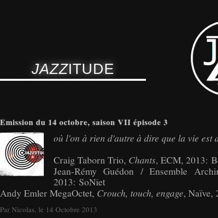
JAZZ
ITUDE
Emission du 14 octobre, saison VII épisode 3
où l'on à rien d'autre à dire que la vie est 
Craig Taborn Trio,
Chants
, ECM, 2013:
B
Jean-Rémy Guédon / Ensemble Archim
2013: SoNiet
Andy Emler MegaOctet,
Crouch, touch, engage
, Naïve,
Par Nicolas, le 14 Octobre 2013