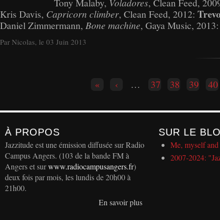
Tony Malaby,
Voladores
, Clean Feed, 200
Trevo
Kris Davis,
Capricorn climber
, Clean Feed, 2012:
Daniel Zimmermann,
Bone machine
, Gaya Music, 2013
Par Nicolas, le 03 Juin 2013
Pages
«
‹
…
37
38
39
40
À PROPOS
SUR LE BL
Jazzitude est une émission diffusée sur Radio
Me, myself and 
Campus Angers. (103 de la bande FM à
2007-2024: "Ja
Angers et sur
www.radiocampusangers.fr
)
deux fois par mois, les lundis de 20h00 à
21h00.
En savoir plus