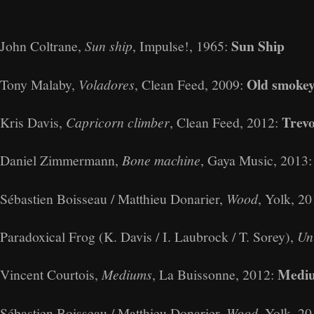
Sun Ship
John Coltrane,
Sun ship
, Impulse!, 1965:
Old smoke
Tony Malaby,
Voladores
, Clean Feed, 2009:
Trevo
Kris Davis,
Capricorn climber
, Clean Feed, 2012:
Daniel Zimmermann,
Bone machine
, Gaya Music, 2013
Sébastien Boisseau / Matthieu Donarier,
Wood
, Yolk, 2
Paradoxical Frog (K. Davis / I. Laubrock / T. Sorey),
Un
Medi
Vincent Courtois,
Mediums
, La Buissonne, 2012:
Sébastien Boisseau / Matthieu Donarier,
Wood
, Yolk, 2